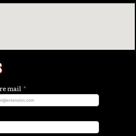
s
re mail