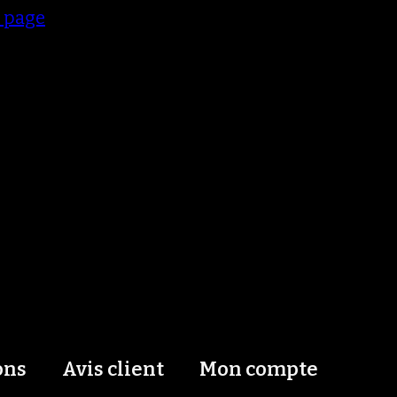
e page
ons
Avis client
Mon compte